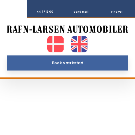
44 77 15 00
Send mail
Find vej
Book værksted​